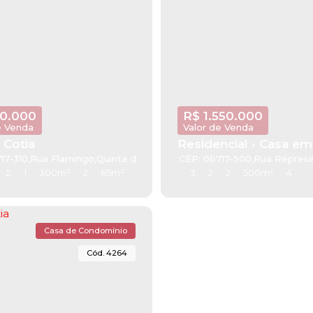
0.000
R$
1.550.000
e Venda
Valor de Venda
 Cotia
Residencial › Casa em
17-310
,
Rua Flamingo
,
Quinta dos Angicos
CEP: 06717-500
,
Cotia
,
São Paulo
,
Rua Represi
,
Brasil
2
1
300m²
2
65m²
3
2
2
500m²
4
Casa de Condomínio
4264