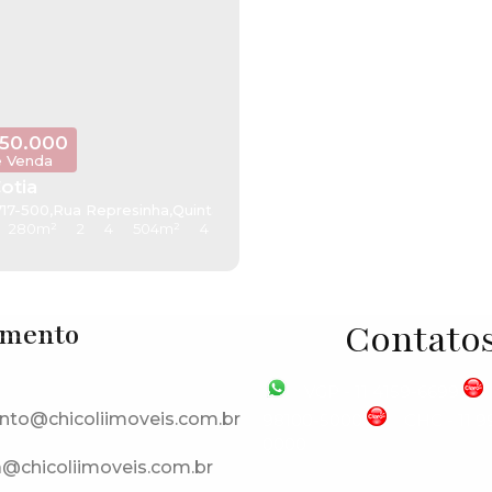
750.000
e Venda
otia
717-500
ia
,
São Paulo
,
Rua Represinha
,
Brasil
,
Quinta dos Angicos
,
Cotia
,
São Paulo
,
Brasil
280m²
2
4
504m²
4
Contato
imento
VGP - 11 4159-6699
nto@chicoliimoveis.com.br
98100-5000
CHC - 11 
0000
a@chicoliimoveis.com.br