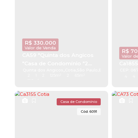
R$
330.000
Valor de Venda
R$
70
CA59 "Quinta dos Angicos
Valor d
"Casa de Condomínio "2
Ca1855
Quinta dos Angicos
,
Cotia
,
São Paulo
,
Brasil
CEP: 067
!Cotia
2
1
2
125m²
2
65m²
4
4
125m²
Casa de Condomínio
6091