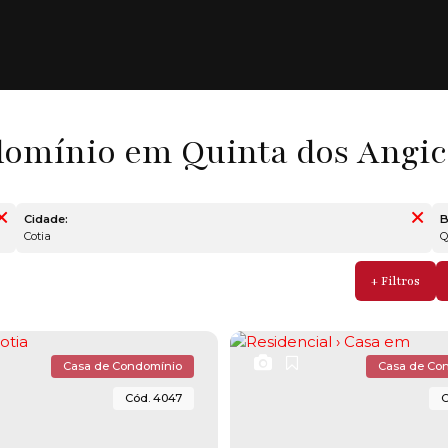
omínio em Quinta dos Angico
Cidade:
B
Cotia
Casa de Condomínio
Casa de Co
4047