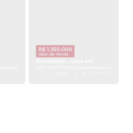
R$
1.350.000
Valor de Venda
Residencial › Casa em
nha
,
Quinta dos Angicos
CEP: 06717-500
,
Cotia
,
São Paulo
,
Rua Represinha
,
Brasil
,
Quinta dos Ang
3
4
230m²
2
3
500m²
5