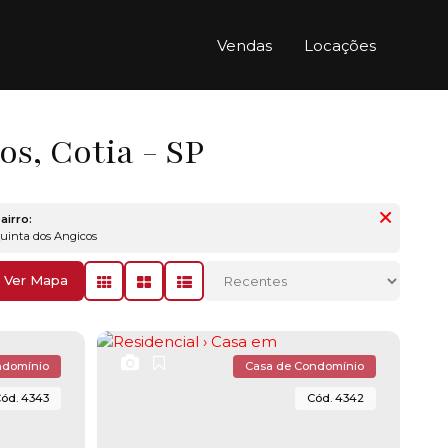
Vendas
Locações
s, Cotia - SP
airro:
Quinta dos Angicos
Ver Mapa
ndomínio
Casa de Condomínio
4343
4342