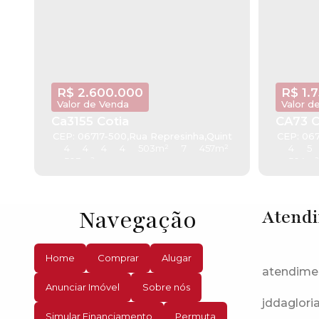
R$
2.600.000
R$
1.
Valor de Venda
Valor d
Ca3155 Cotia
CA73 C
CEP: 06717-500
,
Rua Represinha
,
Quinta dos Angicos
CEP: 06
,
Cot
4
4
4
4
503m²
7
457m²
4
5
503m²
504m²
Navegação
Atend
Home
Comprar
Alugar
atendime
Anunciar Imóvel
Sobre nós
jddaglori
Simular Financiamento
Permuta