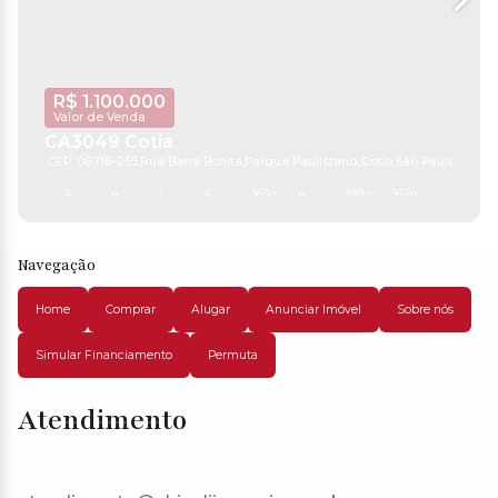
R$
1.100.000
Valor de Venda
CA3049 Cotia
CEP: 06716-255
,
Rua Barra Bonita
,
Parque Paulistano
,
Cotia
,
São Paulo
,
Brasil
4
4
2
4
363m²
4
188m²
363m²
Navegação
Home
Comprar
Alugar
Anunciar Imóvel
Sobre nós
Simular Financiamento
Permuta
Atendimento