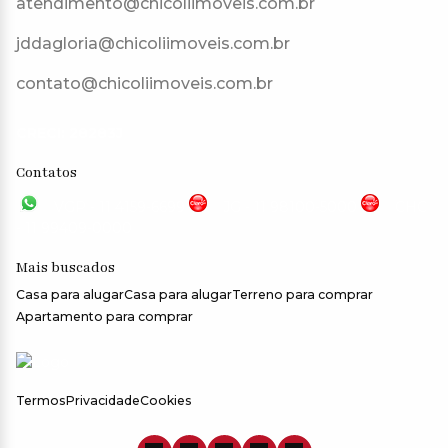
atendimento@chicoliimoveis.com.br
jddagloria@chicoliimoveis.com.br
contato@chicoliimoveis.com.br
CRECI: 28283J
Contatos
VGP - 11 4159-6699
JG - 11 98100-5000
CHC
- 11 99409-0000
Mais buscados
Casa para alugar
Casa para alugar
Terreno para comprar
Apartamento para comprar
Termos
Privacidade
Cookies