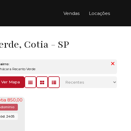
Vendas
Locações
rde, Cotia - SP
airro:
Chácara Recanto Verde
Ver Mapa
ndomínio
2405