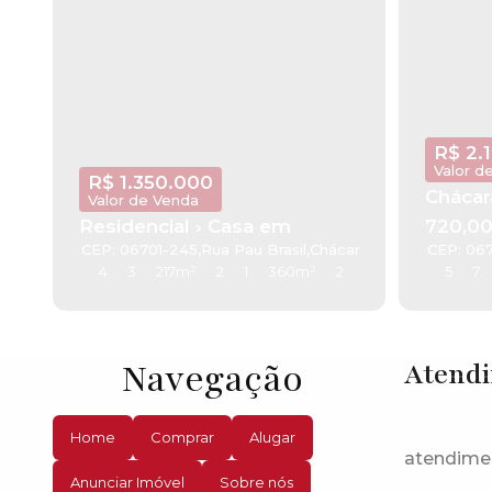
R$
2.
Valor d
R$
1.350.000
Chácar
Valor de Venda
Residencial › Casa em
720,00
CEP: 06701-245
,
Rua Pau Brasil
,
Chácara Recanto Verde
CEP: 06
,
4
3
217m²
2
1
360m²
2
5
7
Navegação
Atend
Home
Comprar
Alugar
atendime
Anunciar Imóvel
Sobre nós