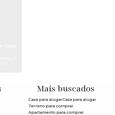
e Cotia
lmeiras
il
,
Chácara Recanto Verde
,
Cotia
,
São Paulo
,
Brasil
50m²
4
s
Mais buscados
Casa para alugar
Casa para alugar
JG - 11
Terreno para comprar
99409-
Apartamento para comprar