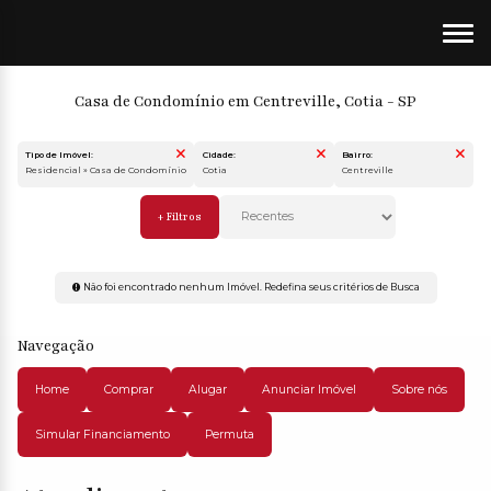
Casa de Condomínio em Centreville, Cotia - SP
Tipo de Imóvel:
Cidade:
Bairro:
Residencial » Casa de Condomínio
Cotia
Centreville
Não foi encontrado nenhum Imóvel. Redefina seus critérios de Busca
Navegação
Home
Comprar
Alugar
Anunciar Imóvel
Sobre nós
Simular Financiamento
Permuta