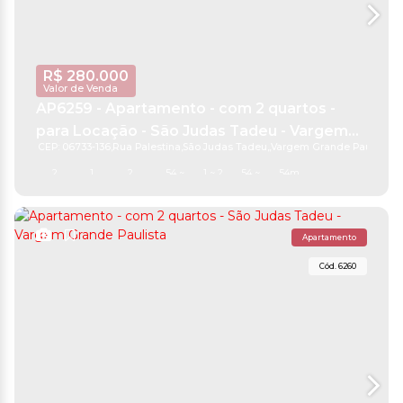
R$
280.000
Valor de Venda
AP6259 - Apartamento - com 2 quartos -
para Locação - São Judas Tadeu - Vargem
CEP: 06733-136
,
Rua Palestina
,
São Judas Tadeu
,
Vargem Grande Paulista
,
S
Grande Paulista
2
1
2
54 ~ 116m²
1 ~ 2
54 ~ 180m²
54m²
Apartamento
6260