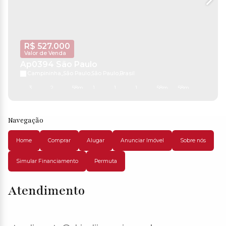
R$
527.000
Valor de Venda
Ap0394 São Paulo
Campininha
,
São Paulo
,
São Paulo
,
Brasil
3
2
58m²
1
1
1
58m²
58m²
Navegação
Home
Comprar
Alugar
Anunciar Imóvel
Sobre nós
Simular Financiamento
Permuta
Atendimento