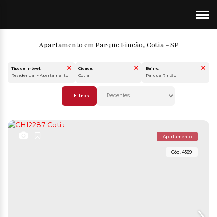
Apartamento em Parque Rincão, Cotia - SP
Tipo de Imóvel:
Cidade:
Bairro:
Residencial » Apartamento
Cotia
Parque Rincão
Apartamento
4589