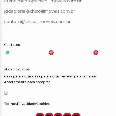
atendimento@chicoliimoveis.com.br
jddagloria@chicoliimoveis.com.br
contato@chicoliimoveis.com.br
CRECI: 28283J
Contatos
VGP - 11 4159-6699
JG - 11 98100-5000
CHC
- 11 99409-0000
Mais buscados
Casa para alugar
Casa para alugar
Terreno para comprar
Apartamento para comprar
Termos
Privacidade
Cookies