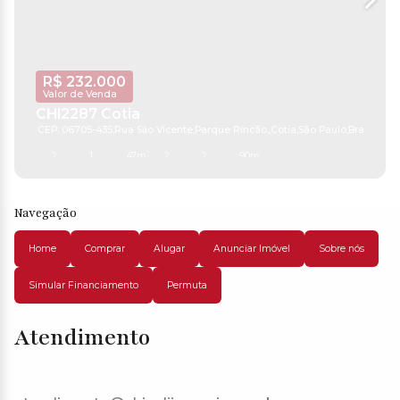
R$
232.000
Valor de Venda
CHI2287 Cotia
CEP: 06705-435
,
Rua Săo Vicente
,
Parque Rincão
,
Cotia
,
São Paulo
,
Brasil
2
1
47m²
2
2
90m²
Navegação
Home
Comprar
Alugar
Anunciar Imóvel
Sobre nós
Simular Financiamento
Permuta
Atendimento