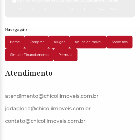
CEP: 06710-050
,
Rua Sapucaí
,
Gramado
,
Cotia
,
São Paulo
,
Brasil
2
2
2
1
70m²
1
70m²
70m²
Navegação
Home
Comprar
Alugar
Anunciar Imóvel
Sobre nós
Simular Financiamento
Permuta
Atendimento
atendimento@chicoliimoveis.com.br
jddagloria@chicoliimoveis.com.br
contato@chicoliimoveis.com.br
CRECI: 28283J