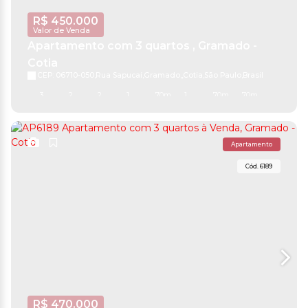
R$
450.000
Valor de Venda
Apartamento com 3 quartos , Gramado -
Cotia
CEP: 06710-050
,
Rua Sapucaí
,
Gramado
,
Cotia
,
São Paulo
,
Brasil
3
2
2
1
70m²
1
70m²
70m²
Apartamento
6189
R$
470.000