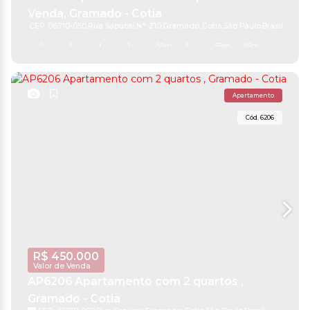
Venda, Gramado - Cotia
CEP: 06710-050
,
Rua Sapucaí
,
N°:
210
,
Gramado
,
Cotia
,
São Paulo
,
Brasil
2
1
1
1
59m²
1
59m²
59m²
Apartamento
6206
R$
450.000
Valor de Venda
AP6206 Apartamento com 2 quartos ,
Gramado - Cotia