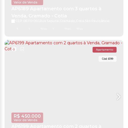
Valor de Venda
AP6189 Apartamento com 3 quartos à
Venda, Gramado - Cotia
CEP: 06710-050
,
Rua Sapucaí
,
Gramado
,
Cotia
,
São Paulo
,
Brasil
3
1
70m²
1
70m²
70m²
Apartamento
6199
R$
450.000
Valor de Venda
AP6199 Apartamento com 2 quartos à