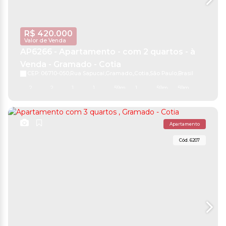
R$
420.000
Valor de Venda
AP6266 - Apartamento - com 2 quartos - à
Venda - Gramado - Cotia
CEP: 06710-050
,
Rua Sapucaí
,
Gramado
,
Cotia
,
São Paulo
,
Brasil
2
2
1
1
59m²
1
59m²
59m²
Apartamento
6207