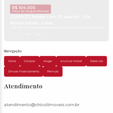
R$
104.000
Preço de Aluguel (Mensal)
COM0033 Prédio com 20 quartos , Vila
Monte Serrat - Cotia
CEP: 06717-210
,
Avenida Nossa Senhora de Fátima
,
Vila Monte Serrat
,
Cotia
,
20
1300m²
1000m²
Navegação
Home
Comprar
Alugar
Anunciar Imóvel
Sobre nós
Simular Financiamento
Permuta
Atendimento
atendimento@chicoliimoveis.com.br