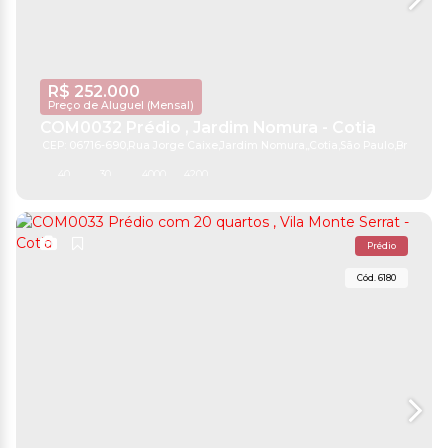
R$
252.000
Preço de Aluguel (Mensal)
COM0032 Prédio , Jardim Nomura - Cotia
CEP: 06716-690
,
Rua Jorge Caixe
,
Jardim Nomura
,
Cotia
,
São Paulo
,
Brasil
40
30
4000m²
4200m²
Prédio
6180