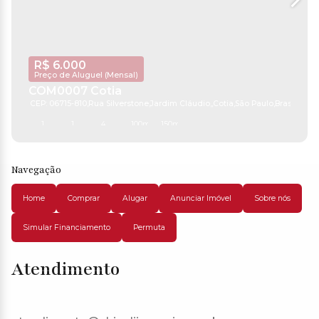
R$
6.000
Preço de Aluguel (Mensal)
COM0007 Cotia
CEP: 06715-810
,
Rua Silverstone
,
Jardim Cláudio
,
Cotia
,
São Paulo
,
Brasil
1
1
4
100m²
150m²
Navegação
Home
Comprar
Alugar
Anunciar Imóvel
Sobre nós
Simular Financiamento
Permuta
Atendimento