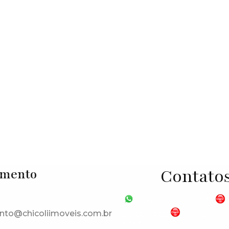
São Paulo
,
Brasil
Contato
imento
VGP - 11 4159-6699
nto@chicoliimoveis.com.br
98100-5000
CHC - 11 
0000