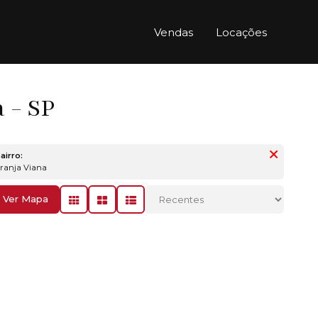
Vendas
Locações
 - SP
airro:
Granja Viana
Ver Mapa