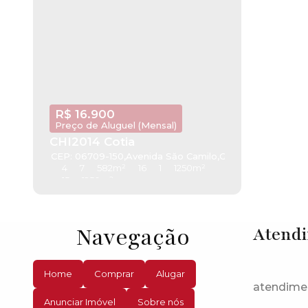
R$
16.900
Preço de Aluguel (Mensal)
CHI2014 Cotia
CEP: 06709-150
,
Avenida Săo Camilo
,
Granja Viana
,
Cotia
,
4
7
582m²
16
1
1250m²
15
1250m²
Navegação
Atend
Home
Comprar
Alugar
atendime
Anunciar Imóvel
Sobre nós