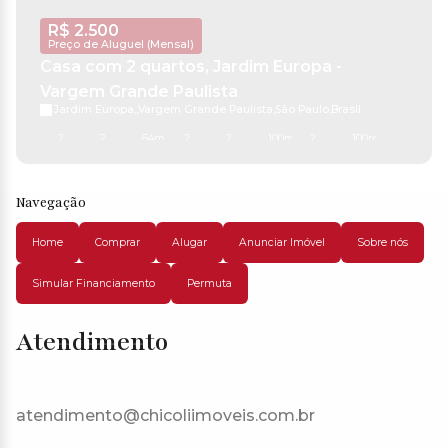
R$
2.500
Preço de Aluguel (Mensal)
Casa com 2 quartos, Jardim Europa -
Vargem Grande Paulista
Jardim Europa
,
Vargem Grande Paulista
,
São Paulo
,
Brasil
2
2
64m²
2
2
100m²
2
100m²
Navegação
Home
Comprar
Alugar
Anunciar Imóvel
Sobre nós
Simular Financiamento
Permuta
Atendimento
atendimento@chicoliimoveis.com.br