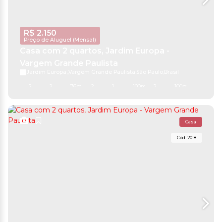
R$
2.150
Preço de Aluguel (Mensal)
Casa com 2 quartos, Jardim Europa -
Vargem Grande Paulista
Jardim Europa
,
Vargem Grande Paulista
,
São Paulo
,
Brasil
2
2
76m²
2
1
100m²
2
100m²
Casa
2018