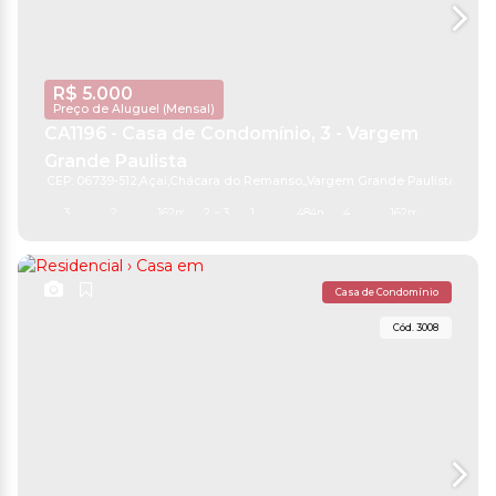
R$
5.000
Preço de Aluguel (Mensal)
CA1196 - Casa de Condomínio, 3 - Vargem
Grande Paulista
CEP: 06739-512
,
Açaí
,
Chácara do Remanso
,
Vargem Grande Paulista
,
São P
3
2
162m²
2 ~ 3
1
484m²
4
162m²
484m²
Casa de Condomínio
3008