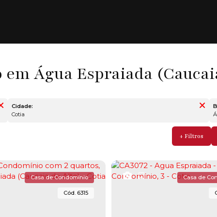
em Água Espraiada (Caucaia 
Cidade:
B
Cotia
Casa de Condomínio
Casa de Co
6315