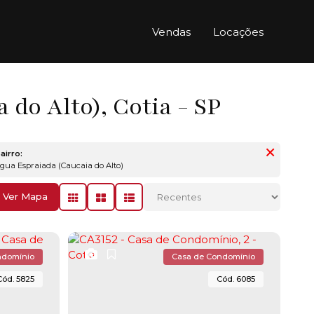
Vendas
Locações
do Alto), Cotia - SP
airro:
Água Espraiada (Caucaia do Alto)
Ver Mapa
ndomínio
Casa de Condomínio
5825
6085