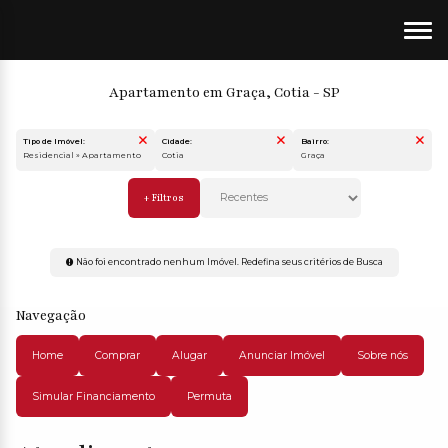
Apartamento em Graça, Cotia - SP
Tipo de Imóvel:
Cidade:
Bairro:
Residencial » Apartamento
Cotia
Graça
Não foi encontrado nenhum Imóvel. Redefina seus critérios de Busca
Navegação
Home
Comprar
Alugar
Anunciar Imóvel
Sobre nós
Simular Financiamento
Permuta